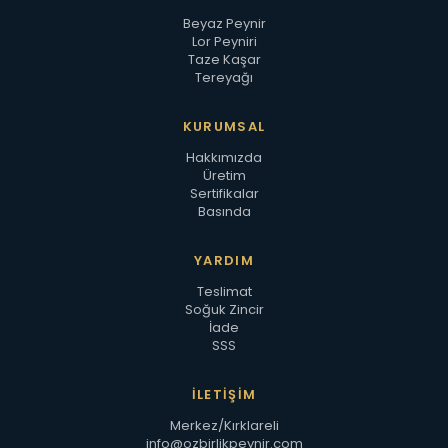
Beyaz Peynir
Lor Peyniri
Taze Kaşar
Tereyağı
KURUMSAL
Hakkımızda
Üretim
Sertifikalar
Basında
YARDIM
Teslimat
Soğuk Zincir
İade
SSS
İLETIŞIM
Merkez/Kırklareli
info@ozbirlikpeynir.com