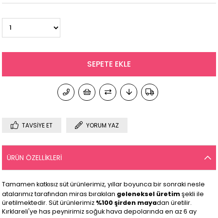
TAVSIYE ET
YORUM YAZ
ÜRÜN ÖZELLIKLERI
Tamamen katkısız süt ürünlerimiz, yıllar boyunca bir sonraki nesle
atalarımız tarafından miras bırakılan
geleneksel üretim
şekli ile
üretilmektedir. Süt ürünlerimiz
%100 şirden maya
dan üretilir.
Kırklareli'ye has peynirimiz soğuk hava depolarında en az 6 ay