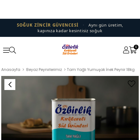
SOĞUK ZİNCİR GÜVENCESİ
·
Aynı gün üretim,
kapınıza kadar kesintisiz soğuk
0
Anasayfa
Beyaz Peynirlerimiz
Tam Yağlı Yumuşak İnek Peynir 18kg