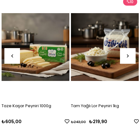
%10
Peyniri 1000g
Tam Yağlı Lor Peyniri 1kg
Trakya Eski 
₺219,90
₺550,00
₺243,00