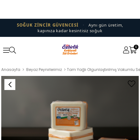
SOĞUK ZİNCİR GÜVENCESİ
·
Aynı gün üretim,
kapınıza kadar kesintisiz soğuk
0
Anasayfa
Beyaz Peynirlerimiz
Tam Yağlı Olgunlaştırılmış Vakumlu Ser