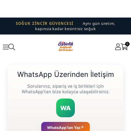
SOĞUK ZİNCİR GÜVENCESİ
·
Aynı gün üretim,
kapınıza kadar kesintisiz soğuk
0
WhatsApp Üzerinden İletişim
Sorularınız, sipariş ve iş birlikleri için
WhatsApp’tan bize kolayca ulaşabilirsiniz.
WA
WhatsApp’tan Yaz
↗